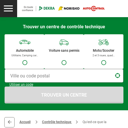
Trouver un centre de contrôle technique
Automobile
Voiture sans permis
Moto/Scooter
Utilitaire, Camping car...
2 et 3 roues, quad...
Ville ou code postal
Utiliser un code
TROUVER UN CENTRE
Accueil
Contrôle technique
Qu'est-ce que la