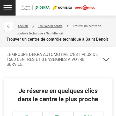
Accueil
Trouver un centre
Trouver un centre de
contrôle technique à Saint-Benoît
Trouver un centre de contrôle technique à Saint Benoît
LE GROUPE DEKRA AUTOMOTIVE C'EST PLUS DE
1500 CENTRES ET 3 ENSEIGNES À VOTRE
SERVICE
Pour vos contrôles techniques, retrouvez le centre agréé de Saint-
Benoît. Saint-Benoît est une localité du département de La Réunion.
Je réserve en quelques clics
Votre centre prend en charge le contrôle de votre véhicule de
collection, de votre véhicule utilitaire, de votre camping-car ou de
dans le centre le plus proche
votre 4x4. Il vous propose aussi le contrôle technique
complémentaire.
Sachez que vous pourrez sélectionner ici les centres en fonction du