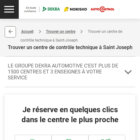
Accueil
Trouver un centre
Trouver un centre de
contrôle technique à Saint-Joseph
Trouver un centre de contrôle technique à Saint Joseph
LE GROUPE DEKRA AUTOMOTIVE C'EST PLUS DE
1500 CENTRES ET 3 ENSEIGNES À VOTRE
SERVICE
En vue de garder votre automobile en parfait état, le centre agréé de
Saint-Joseph réalise son contrôle technique. Saint-Joseph se trouve
à La Réunion.
Je réserve en quelques clics
Votre centre prend en charge le contrôle technique de 4x4, de
dans le centre le plus proche
véhicule de collection, de camping-car ou de véhicule utilitaire. Il
vous propose aussi le passage du code de la route, mais également
le contrôle technique complémentaire.