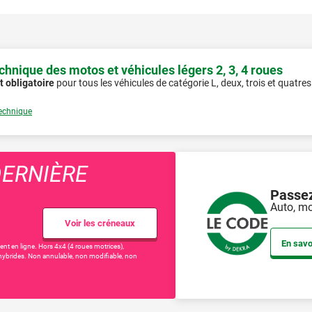
hnique des motos et véhicules légers 2, 3, 4 roues
t obligatoire
pour tous les véhicules de catégorie L, deux, trois et quatre
technique
ERNIÈRE
Passez
Auto, mo
Voir les créneaux
En savo
ent en ligne. Hors 4x4 (4 roues motrices),
es, hybrides. Non annulable, non modifiable, non