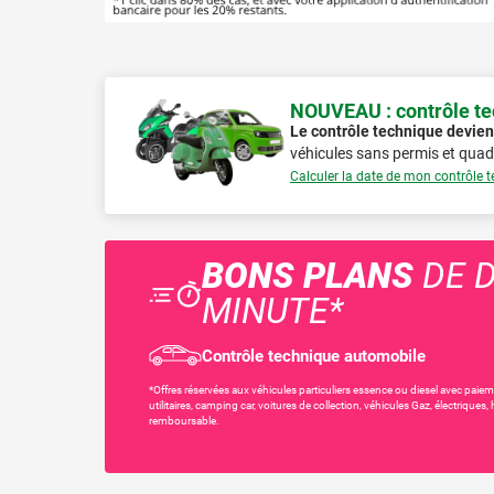
NOUVEAU : contrôle tec
Le contrôle technique devien
véhicules sans permis et quad
Calculer la date de mon contrôle 
BONS PLANS
DE D
MINUTE*
Contrôle technique automobile
*Offres réservées aux véhicules particuliers essence ou diesel avec paiem
utilitaires, camping car, voitures de collection, véhicules Gaz, électriqu
remboursable.