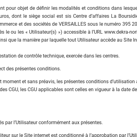
 ont pour objet de définir les modalités et conditions dans les
uros, dont le siège social est sis Centre d’affaires La Boursi
ommerce et des sociétés de VERSAILLES sous le numéro 395 208 
ès le ou les « Utilisateur(s) ») accessible à l’URL www.dekra-noris
nsi que la manière par laquelle tout Utilisateur accède au Site Int
estation de contrôle technique, exercée dans les centres.
ct des présentes conditions.
out moment et sans préavis, les présentes conditions d’utilisation
es CGU, les CGU applicables sont celles en vigueur à la date de co
tués par l’Utilisateur conformément aux présentes.
diteur sur le Site internet est conditionné à l’approbation par l’Ut