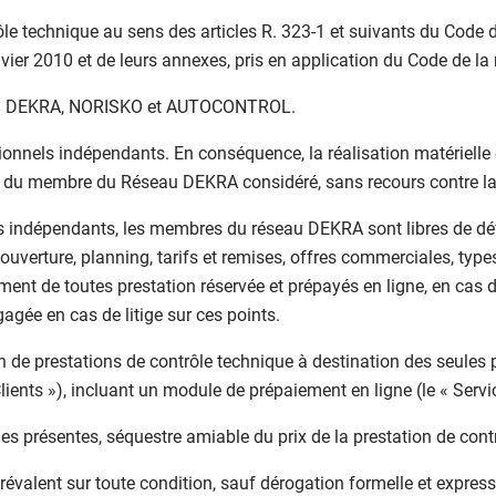
e technique au sens des articles R. 323-1 et suivants du Code de 
anvier 2010 et de leurs annexes, pris en application du Code de l
es : DEKRA, NORISKO et AUTOCONTROL.
nels indépendants. En conséquence, la réalisation matérielle
s du membre du Réseau DEKRA considéré, sans recours contre la
els indépendants, les membres du réseau DEKRA sont libres de défi
ouverture, planning, tarifs et remises, offres commerciales, type
ent de toutes prestation réservée et prépayés en ligne, en cas d
agée en cas de litige sur ces points.
on de prestations de contrôle technique à destination des seule
ients »), incluant un module de prépaiement en ligne (le « Servic
 des présentes, séquestre amiable du prix de la prestation de cont
révalent sur toute condition, sauf dérogation formelle et express