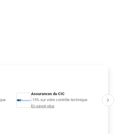
Assurances du CIC
GMF
ique
-15% sur votre contrôle technique
-15% sur vot
En savoir plus
En savoir pl