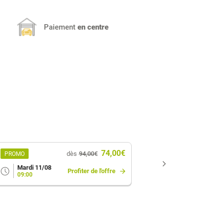
Paiement
en centre
74,00€
dès
94,00€
PROMO
PROMO
Mardi 11/08
Mercredi 
Profiter de l'offre
09:00
07:30