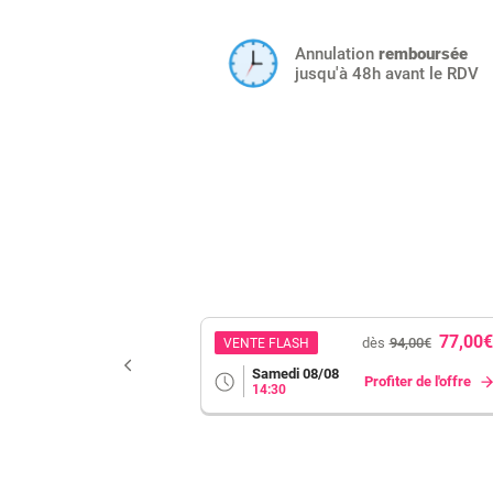
Annulation
remboursée
jusqu'à 48h avant le RDV
74,00€
77,00€
94,00€
dès
94,00€
VENTE FLASH
Samedi 08/08
iter de l'offre
Profiter de l'offre
14:30