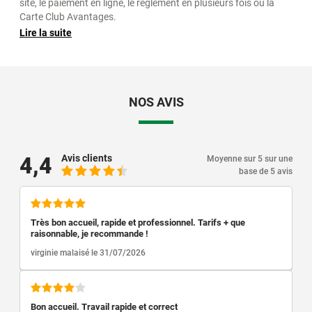
site, le paiement en ligne, le règlement en plusieurs fois ou la
Carte Club Avantages.
Lire la suite
Ce centre Contrôle Technique Saint Claude est dans le Parc
Jura vaudois. Il se localise rue des Etapes, non loin de La
Bienne, et avoisine des concessionnaires automobile "Renault"
et "Dacia".
NOS AVIS
4,4
Avis clients
Moyenne sur 5 sur une
base de 5 avis
Très bon accueil, rapide et professionnel. Tarifs + que
raisonnable, je recommande !
virginie malaisé le 31/07/2026
Bon accueil. Travail rapide et correct