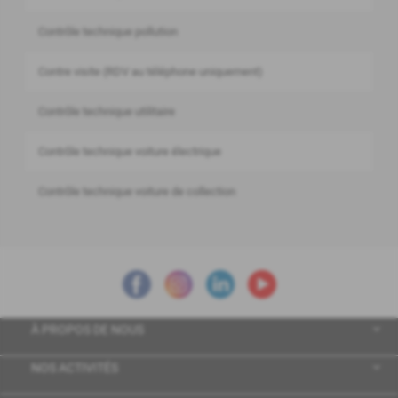
Contrôle technique pollution
Contre visite (RDV au téléphone uniquement)
Contrôle technique utilitaire
Contrôle technique voiture électrique
Contrôle technique voiture de collection
À PROPOS DE NOUS
NOS ACTIVITÉS