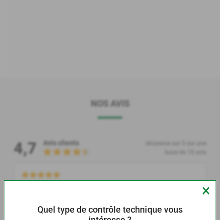
NOS AVIS
4,7
Avis clients
Moyenne sur 5 sur une
base de 15 avis
×
KARELLE 222 le 04/08/2026
Quel type de contrôle technique vous
intéresse ?