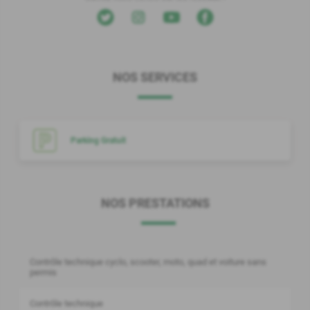
NOS SERVICES
Parking Gratuit
NOS PRESTATIONS
Contrôle technique cyclo, scooter, moto, quad et voiture sans
permis
Contrôle technique