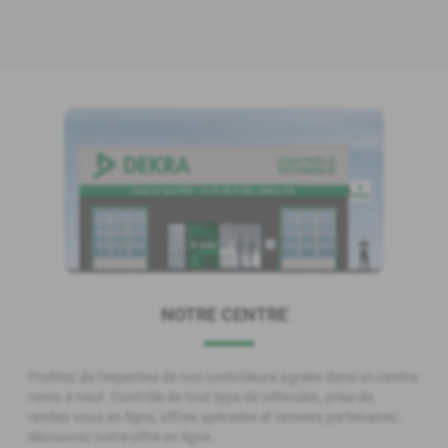
NOTRE CENTRE
Profitez de l'expertise de nos contrôleurs agréés dans un centre
remis à neuf. Contrôle de tout type de véhicules, prise de
rendez-vous en ligne, offres spéciales et remises partenaires :
découvrez notre offre en ligne.