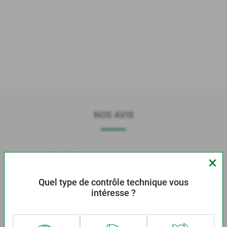
NOS AVIS
4,2
Avis clients
Moyenne sur 5 sur une
×
base de 9 avis
Quel type de contrôle technique vous
intéresse ?
Toujours bien reçu. Si nécessaire les conseils ne tarderont
pas. On vérifie tout et à la fin on vous dit ce qu’il faut faire pour
conduire en toute sécurité.