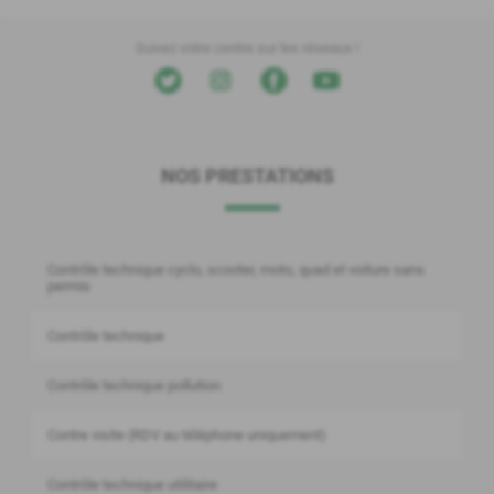
Suivez votre centre sur les réseaux !
NOS PRESTATIONS
Contrôle technique cyclo, scooter, moto, quad et voiture sans
permis
Contrôle technique
Contrôle technique pollution
Contre visite (RDV au téléphone uniquement)
Contrôle technique utilitaire