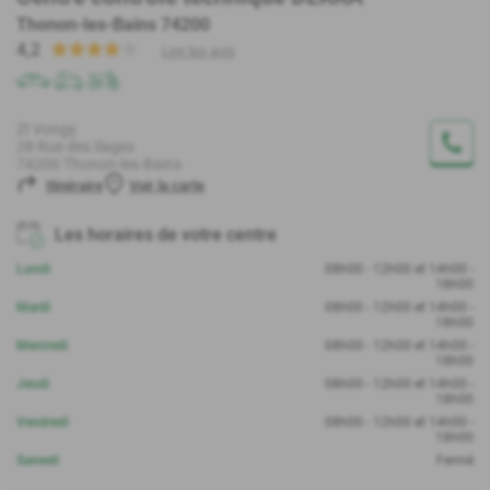
Thonon-les-Bains 74200
4,2
Lire les avis
ZI Vongy
28 Rue des Ilages
74200 Thonon-les-Bains
Itinéraire
Voir la carte
Les horaires de votre centre
Lundi
08h00 - 12h00 et 14h00 -
18h00
Mardi
08h00 - 12h00 et 14h00 -
18h00
Mercredi
08h00 - 12h00 et 14h00 -
18h00
Jeudi
08h00 - 12h00 et 14h00 -
18h00
Vendredi
08h00 - 12h00 et 14h00 -
18h00
Samedi
Fermé