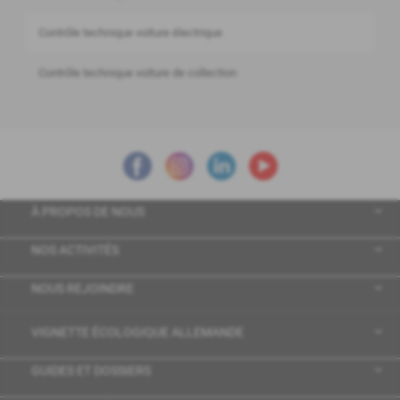
Contrôle technique voiture électrique
Contrôle technique voiture de collection
À PROPOS DE NOUS
NOS ACTIVITÉS
NOUS REJOINDRE
VIGNETTE ÉCOLOGIQUE ALLEMANDE
GUIDES ET DOSSIERS