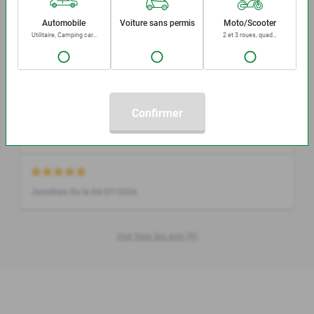
Oliver Plattfaut le 07/08/2026
Automobile
Voiture sans permis
Moto/Scooter
Utilitaire, Camping car...
2 et 3 roues, quad...
Bravo les voitures sont très bien contrôler.
menon christophe le 18/07/2026
Confirmer
solange puzenat le 09/07/2026
Jonathan Do le 04/07/2026
Voir tous les avis (9)