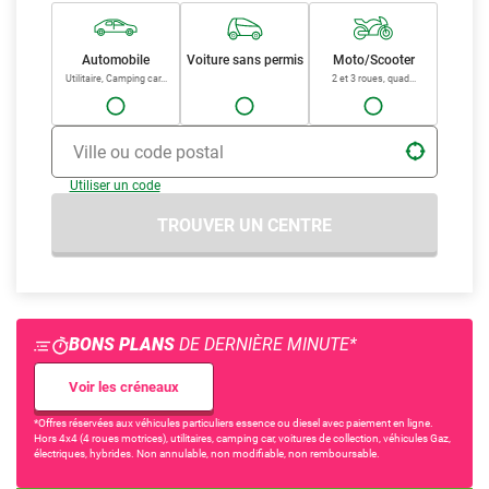
Faites confiance à votre centre si vous avez besoin de contrôler un
véhicule utilitaire, un camping-car, un 4x4 ou un véhicule de
collection. Il vous propose aussi le contrôle technique
Automobile
Voiture sans permis
Moto/Scooter
complémentaire.
Utilitaire, Camping car...
2 et 3 roues, quad...
Sur place ou bien sur notre site internet, optez pour le type de
paiement le plus pratique pour vous. De quoi passer votre contrôle
technique proche de votre domicile aisément.
Ville ou code postal
Utiliser un code
TROUVER UN CENTRE
BONS PLANS
DE DERNIÈRE MINUTE*
Voir les créneaux
*Offres réservées aux véhicules particuliers essence ou diesel avec paiement en ligne.
Hors 4x4 (4 roues motrices), utilitaires, camping car, voitures de collection, véhicules Gaz,
électriques, hybrides. Non annulable, non modifiable, non remboursable.