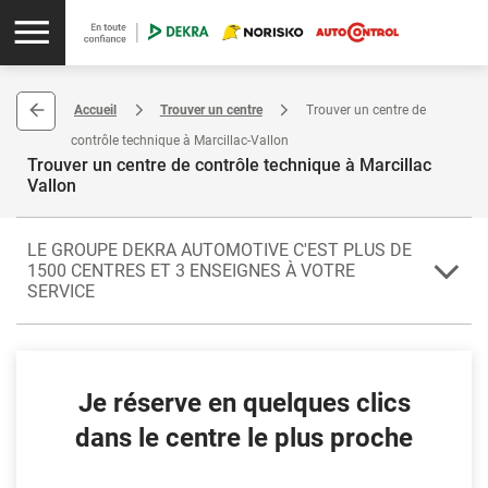
Accueil
Trouver un centre
Trouver un centre de
contrôle technique à Marcillac-Vallon
Trouver un centre de contrôle technique à Marcillac
Vallon
LE GROUPE DEKRA AUTOMOTIVE C'EST PLUS DE
1500 CENTRES ET 3 ENSEIGNES À VOTRE
SERVICE
Le contrôle technique périodique est soumis à une réglementation
très stricte définissant les échéances de passage au contrôle
technique. Pour éviter l'amende, le contrôle technique doit être
Je réserve en quelques clics
réalisé 4 ans après sa première immatriculation, puis tous les 2 ans.
Adressez-vous au centre agréé de Marcillac-Vallon. Située dans
dans le centre le plus proche
l'Aveyron (12), Marcillac-Vallon est une localité de la région
Occitanie.