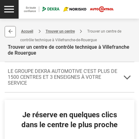
Accueil
Trouver un centre
Trouver un centre de
contrôle technique à Villefranche-de-Rouergue
Trouver un centre de contrôle technique à Villefranche
de Rouergue
LE GROUPE DEKRA AUTOMOTIVE C'EST PLUS DE
1500 CENTRES ET 3 ENSEIGNES À VOTRE
SERVICE
La sécurité avant tout : le centre agréé de Villefranche-de-Rouergue
conduit le contrôle technique de votre véhicule. Villefranche-de-
Rouergue est une sous-préfecture de l'Aveyron (12). Elle compte
Je réserve en quelques clics
parmi les localités de la région d'Occitanie.
dans le centre le plus proche
Votre centre vous propose le forfait Transparence (contrôle
technique périodique et accès aux documents de vente en ligne
dans l'espace client). Si vous avez besoin de contrôler un véhicule