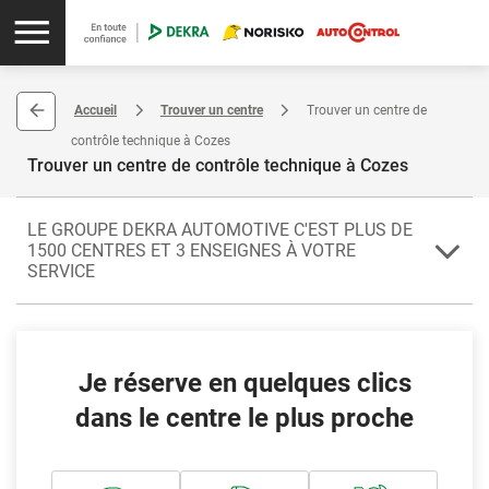
Accueil
Trouver un centre
Trouver un centre de
contrôle technique à Cozes
Trouver un centre de contrôle technique à Cozes
LE GROUPE DEKRA AUTOMOTIVE C'EST PLUS DE
1500 CENTRES ET 3 ENSEIGNES À VOTRE
SERVICE
Pour les contrôles réglementaires ou volontaires, les professionnels
du centre agréé de Cozes sont à votre service. Cozes est localisée
dans le département de la Charente-Maritime (17). Elle compte
Je réserve en quelques clics
parmi les localités de la région Nouvelle Aquitaine.
dans le centre le plus proche
Faites confiance à votre centre si vous avez besoin de contrôler un
camping-car, un véhicule utilitaire, un 4x4 ou un véhicule de
collection. Il vous propose également le forfait Transparence
(contrôle technique périodique et accès aux documents de vente en