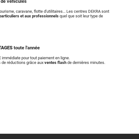
s
de véhicules
ourisme, caravane, flotte d'utilitaires... Les centres DEKRA sont
particuliers et aux professionnels
quel que soit leur type de
TAGES
toute l'année
 immédiate pour tout paiement en ligne.
s de réductions grâce aux
ventes flash
de dernières minutes.