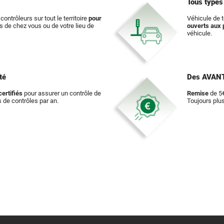
Tous type
contrôleurs sur tout le territoire
pour
Véhicule de t
ès de chez vous ou de votre lieu de
ouverts aux 
véhicule.
té
Des AVAN
ertifiés
pour assurer un contrôle de
Remise
de 5€
ns de contrôles par an.
Toujours plu