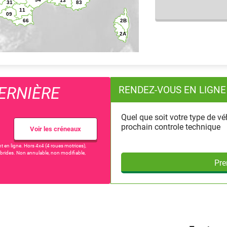
ERNIÈRE
RENDEZ-VOUS EN LIGNE
Quel que soit votre type de vé
prochain controle technique
Voir les créneaux
t en ligne. Hors 4x4 (4 roues motrices),
 hybrides. Non annulable, non modifiable,
Pre