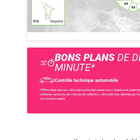
976
Mayotte
BONS PLANS
DE D
MINUTE*
Contrôle technique automobile
*Offres réservées aux véhicules particuliers essence ou diesel avec paiemen
utilitaires, camping car, voitures de collection, véhicules Gaz, électriques,
non remboursable.