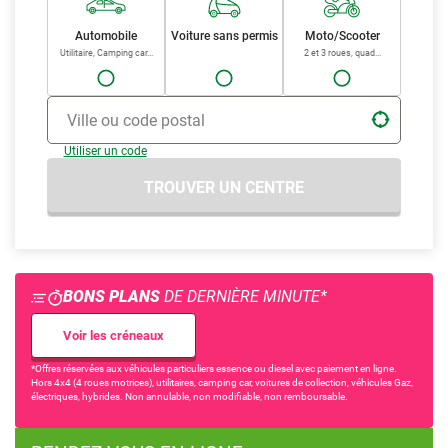
Automobile
Voiture sans permis
Moto/Scooter
Utilitaire, Camping car...
2 et 3 roues, quad...
Ville ou code postal
Utiliser un code
TROUVER UN CENTRE
BONS PLANS
DE DERNIÈRE MINUTE*
Voir les créneaux
*Offres réservées aux véhicules particuliers essence ou diesel avec paiement en ligne.
Hors 4x4 (4 roues motrices), utilitaires, camping car, voitures de collection, véhicules Gaz,
électriques, hybrides. Non annulable, non modifiable, non remboursable.