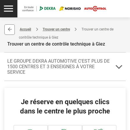
Accueil
Trouver un centre
Trouver un centre de
contrôle technique à Giez
Trouver un centre de contrôle technique à Giez
LE GROUPE DEKRA AUTOMOTIVE C'EST PLUS DE
1500 CENTRES ET 3 ENSEIGNES À VOTRE
SERVICE
Le contrôle technique doit être effectué dans un centre agréé par les
autorités publiques. C'est le cas de tous les centres de contrôle
technique du groupe DEKRA Automotive. Que vous habitiez en
France métropolitaine ou dans un département d'Outre mer, vous
Je réserve en quelques clics
trouverez très facilement un centre de contrôle technique DEKRA
,
NORISKO ou AUTOCONTROL à proximité.
dans le centre le plus proche