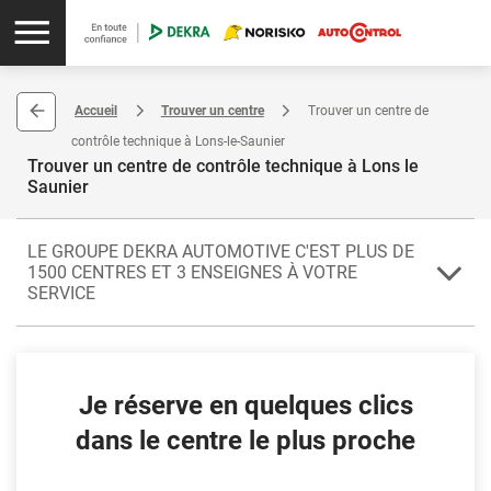
Accueil
Trouver un centre
Trouver un centre de
contrôle technique à Lons-le-Saunier
Trouver un centre de contrôle technique à Lons le
Saunier
LE GROUPE DEKRA AUTOMOTIVE C'EST PLUS DE
1500 CENTRES ET 3 ENSEIGNES À VOTRE
SERVICE
Pour vos contrôles techniques, prenez contact avec le centre agréé
de Lons-le-Saunier. Lons-le-Saunier est la préfecture du
département du Jura. Elle est localisée dans la région de la
Je réserve en quelques clics
Bourgogne-Franche-Comté.
dans le centre le plus proche
Votre centre vous propose le forfait Contrôle PASS (contrôle
technique périodique, contre-visite et contrôle FIABILIS en cadeau),
ainsi que le passage du code de la route. Il prend également en