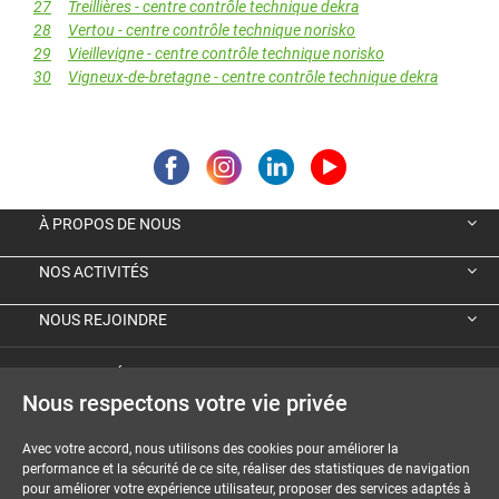
27
Treillières - centre contrôle technique dekra
28
Vertou - centre contrôle technique norisko
29
Vieillevigne - centre contrôle technique norisko
30
Vigneux-de-bretagne - centre contrôle technique dekra
À PROPOS DE NOUS
NOS ACTIVITÉS
NOUS REJOINDRE
VIGNETTE ÉCOLOGIQUE ALLEMANDE
Nous respectons votre vie privée
GUIDES ET DOSSIERS
Avec votre accord, nous utilisons des cookies pour améliorer la
performance et la sécurité de ce site, réaliser des statistiques de navigation
MENTIONS LÉGALES
pour améliorer votre expérience utilisateur, proposer des services adaptés à