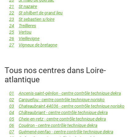
20
St malo de guersac
21
St nazaire
22
St philbert de grand lieu
23
St sebastien s/loire
24
Treillieres
25
Vertou
26
Vieillevigne
27
Vigneux de bretagne
Tous nos centres dans Loire-
atlantique
01
Ancenis-saint-géréon - centre contrôle technique dekra
02
Carquefou - centre contrôle technique norisko
03
Chateaubraint,44036 - centre contrôle technique norisko
04
Châteaubriant - centre contrôle technique dekra
05
Cheix-en-retz - centre contrôle technique dekra
06
Couëron - centre contrôle technique dekra
07
Guémené-penfao - centre contrôle technique dekra