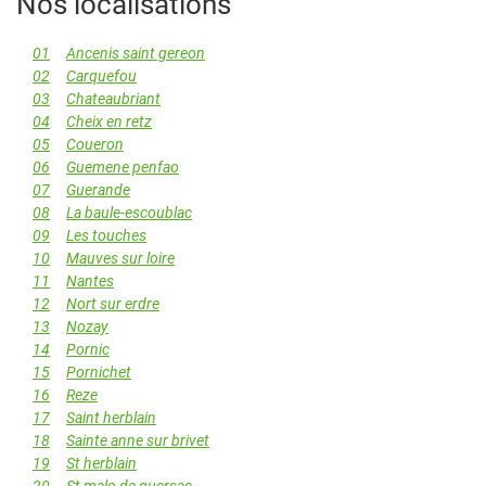
Nos localisations
01
Ancenis saint gereon
02
Carquefou
03
Chateaubriant
04
Cheix en retz
05
Coueron
06
Guemene penfao
07
Guerande
08
La baule-escoublac
09
Les touches
10
Mauves sur loire
11
Nantes
12
Nort sur erdre
13
Nozay
14
Pornic
15
Pornichet
16
Reze
17
Saint herblain
18
Sainte anne sur brivet
19
St herblain