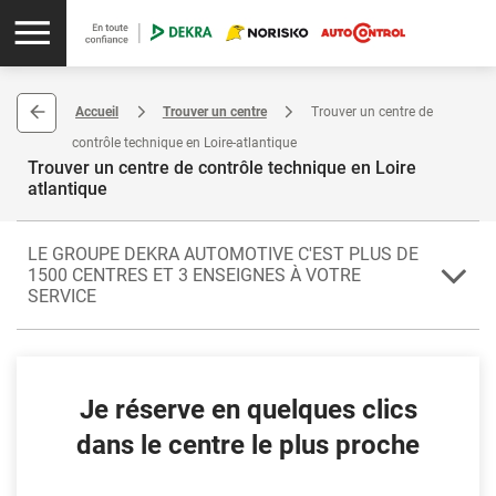
Accueil
Trouver un centre
Trouver un centre de
contrôle technique en Loire-atlantique
Trouver un centre de contrôle technique en Loire
atlantique
LE GROUPE DEKRA AUTOMOTIVE C'EST PLUS DE
1500 CENTRES ET 3 ENSEIGNES À VOTRE
SERVICE
Les 29 centres de la Loire-Atlantique font passer le contrôle
technique de votre automobile pour renforcer la sécurité sur les
routes. La Loire-Atlantique est localisée dans les Pays de la Loire.
Je réserve en quelques clics
Faites confiance à tous les centres du département pour contrôler
dans le centre le plus proche
un véhicule de collection, un véhicule utilitaire ou un 4x4. Parmi eux,
Dekra chateaubriant vous propose le forfait Vert (contrôle
technique périodique, visite pollution et un arbre planté).