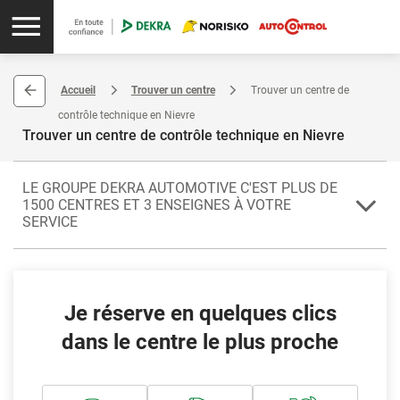
Accueil
Trouver un centre
Trouver un centre de
contrôle technique en Nievre
Trouver un centre de contrôle technique en Nievre
LE GROUPE DEKRA AUTOMOTIVE C'EST PLUS DE
1500 CENTRES ET 3 ENSEIGNES À VOTRE
SERVICE
Ne manquez pas la date butoir de votre contrôle technique. Les
contrôleurs des 4 centres de la Nièvre sont à votre service. La Nièvre
compte parmi les départements de la région de la Bourgogne-
Je réserve en quelques clics
Franche-Comté.
dans le centre le plus proche
Pour contrôler un véhicule de collection ou un véhicule utilitaire,
vous pouvez faire confiance à l'intégralité des centres ! Ils vous
proposent également tous le forfait Contrôle €co (contrôle
technique périodique et contre-visite inclus).