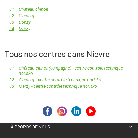
01
Chateau chinon
02
Clamecy
03
Donzy
04
Marzy
Tous nos centres dans Nievre
01
Château-chinon(campagne) - centre contrôle technique
norisko
02
Clamecy - centre contrôle technique norisko
03
Marzy - centre contrôle technique norisko
À PROPOS DE NOUS