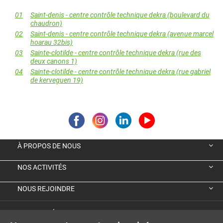
01
Saint-denis - centre contrôle technique dekra (boulevard du
chaudron)
02
Saint-denis - centre contrôle technique dekra (avenue marcel
hoarau 32bis)
03
Sainte-clotilde - centre contrôle technique dekra (rue des
deux canons 1)
04
Sainte-clotilde - centre contrôle technique dekra (rue gabriel
de kerveguen 19)
À PROPOS DE NOUS
NOS ACTIVITÉS
NOUS REJOINDRE
VIGNETTE ÉCOLOGIQUE ALLEMANDE