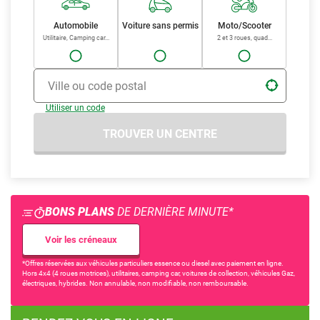
Automobile
Voiture sans permis
Moto/Scooter
Utilitaire, Camping car...
2 et 3 roues, quad...
Ville ou code postal
Utiliser un code
TROUVER UN CENTRE
BONS PLANS
DE DERNIÈRE MINUTE*
Voir les créneaux
*Offres réservées aux véhicules particuliers essence ou diesel avec paiement en ligne.
Hors 4x4 (4 roues motrices), utilitaires, camping car, voitures de collection, véhicules Gaz,
électriques, hybrides. Non annulable, non modifiable, non remboursable.