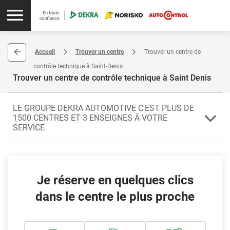
Accueil
Trouver un centre
Trouver un centre de
contrôle technique à Saint-Denis
Trouver un centre de contrôle technique à Saint Denis
LE GROUPE DEKRA AUTOMOTIVE C'EST PLUS DE
1500 CENTRES ET 3 ENSEIGNES À VOTRE
SERVICE
Le contrôle technique doit être effectué dans un centre agréé par les
autorités publiques. C'est le cas de tous les centres de contrôle
technique du groupe DEKRA Automotive. Que vous habitiez en
France métropolitaine ou dans un département d'Outre mer, vous
Je réserve en quelques clics
trouverez très facilement un centre de contrôle technique DEKRA
,
NORISKO ou AUTOCONTROL à proximité.
dans le centre le plus proche