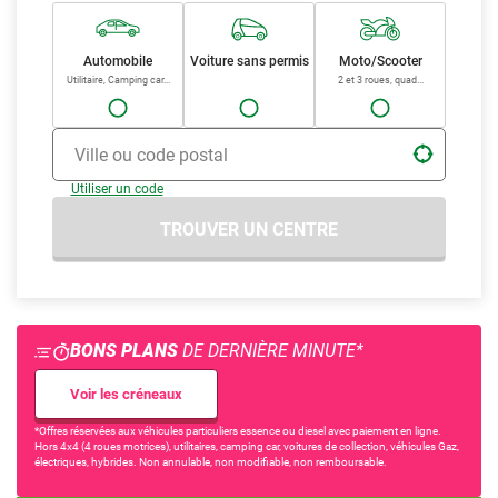
Automobile
Voiture sans permis
Moto/Scooter
Utilitaire, Camping car...
2 et 3 roues, quad...
Ville ou code postal
Utiliser un code
TROUVER UN CENTRE
BONS PLANS
DE DERNIÈRE MINUTE*
Voir les créneaux
*Offres réservées aux véhicules particuliers essence ou diesel avec paiement en ligne.
Hors 4x4 (4 roues motrices), utilitaires, camping car, voitures de collection, véhicules Gaz,
électriques, hybrides. Non annulable, non modifiable, non remboursable.