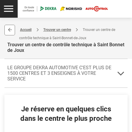
Accueil
Trouver un centre
Trouver un centre de
contrôle technique à Saint-Bonnet-de-Joux
Trouver un centre de contrôle technique à Saint Bonnet
de Joux
LE GROUPE DEKRA AUTOMOTIVE C'EST PLUS DE
1500 CENTRES ET 3 ENSEIGNES À VOTRE
SERVICE
Le contrôle technique doit être effectué dans un centre agréé par les
autorités publiques. C'est le cas de tous les centres de contrôle
technique du groupe DEKRA Automotive. Que vous habitiez en
France métropolitaine ou dans un département d'Outre mer, vous
Je réserve en quelques clics
trouverez très facilement un centre de contrôle technique DEKRA
,
NORISKO ou AUTOCONTROL à proximité.
dans le centre le plus proche