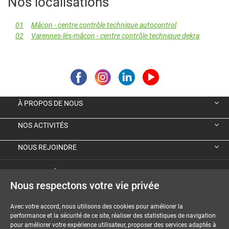
Nos localisations
01
Mâcon - centre contrôle technique autocontrol
02
Varennes-lès-mâcon - centre contrôle technique dekra
À PROPOS DE NOUS
NOS ACTIVITÉS
NOUS REJOINDRE
VIGNETTE ÉCOLOGIQUE ALLEMANDE
Nous respectons votre vie privée
GUIDES ET DOSSIERS
Avec votre accord, nous utilisons des cookies pour améliorer la
performance et la sécurité de ce site, réaliser des statistiques de navigation
MENTIONS LÉGALES
pour améliorer votre expérience utilisateur, proposer des services adaptés à