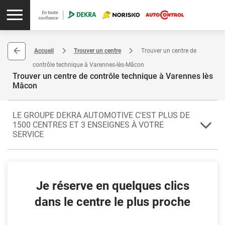
Accueil
Trouver un centre
Trouver un centre de
contrôle technique à Varennes-lès-Mâcon
Trouver un centre de contrôle technique à Varennes lès
Mâcon
LE GROUPE DEKRA AUTOMOTIVE C'EST PLUS DE
1500 CENTRES ET 3 ENSEIGNES À VOTRE
SERVICE
Votre voiture a besoin d'un contrôle technique ? Faites appel à l'un
des 4 centres de Varennes-lès-Mâcon. Située dans le département
de la Saône-et-Loire, Varennes-lès-Mâcon dépend de la région
Je réserve en quelques clics
Bourgogne-Franche-Comté.
dans le centre le plus proche
L'intégralité des centres vous proposent le forfait Contrôle €co
(contrôle technique périodique et contre-visite inclus). Faites-leur
aussi confiance pour contrôler un véhicule de collection ou un