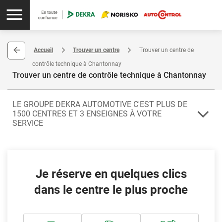
Accueil
Trouver un centre
Trouver un centre de
contrôle technique à Chantonnay
Trouver un centre de contrôle technique à Chantonnay
LE GROUPE DEKRA AUTOMOTIVE C'EST PLUS DE
1500 CENTRES ET 3 ENSEIGNES À VOTRE
SERVICE
Le centre agréé de Chantonnay réalise le contrôle technique de
votre voiture pour renforcer la sécurité sur les routes. Située dans le
département de la Vendée, Chantonnay est localisée dans les Pays
Je réserve en quelques clics
de la Loire.
dans le centre le plus proche
Votre centre vous propose le contrôle technique complémentaire, le
passage du code de la route, ainsi que le forfait Transparence
(contrôle technique périodique et accès aux documents de vente en
ligne dans l'espace client) ou Contrôle PASS (contrôle technique