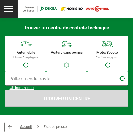
Trouver un centre de contrôle technique
Automobile
Voiture sans permis
Moto/Scooter
Utilitaire, Camping car...
2 et 3 roues, quad...
Ville ou code postal
Utiliser un code
TROUVER UN CENTRE
Accueil
Espace presse