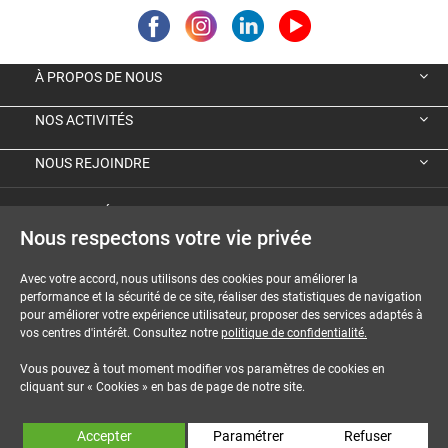
À PROPOS DE NOUS
NOS ACTIVITÉS
NOUS REJOINDRE
VIGNETTE ÉCOLOGIQUE ALLEMANDE
Nous respectons votre vie privée
GUIDES ET DOSSIERS
Avec votre accord, nous utilisons des cookies pour améliorer la
performance et la sécurité de ce site, réaliser des statistiques de navigation
MENTIONS LÉGALES
pour améliorer votre expérience utilisateur, proposer des services adaptés à
vos centres d'intérêt. Consultez notre
politique de confidentialité.
CGU-CGV
Vous pouvez à tout moment modifier vos paramètres de cookies en
COOKIES
cliquant sur « Cookies » en bas de page de notre site.
NOUS CONTACTER
Accepter
Paramétrer
Refuser