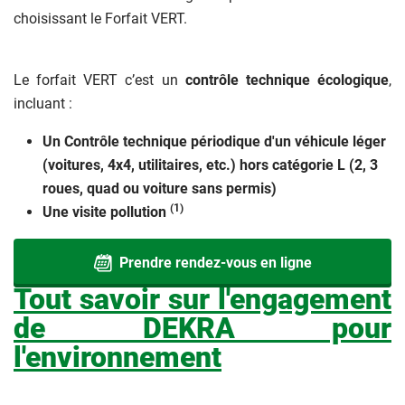
choisissant le Forfait VERT.
Le forfait VERT c’est un
contrôle technique écologique
,
incluant :
Un Contrôle technique périodique d'un véhicule léger
(voitures, 4x4, utilitaires, etc.) hors catégorie L (2, 3
roues, quad ou voiture sans permis)
(1)
Une visite pollution
Contrôle technique écologique :
Prendre rendez-vous en ligne
nos engagements
Tout savoir sur l'engagement
de DEKRA pour
En optant pour le contrôle technique écologique Forfait
l'environnement
VERT vous contribuerez à la lutte contre le réchauffement
climatique.