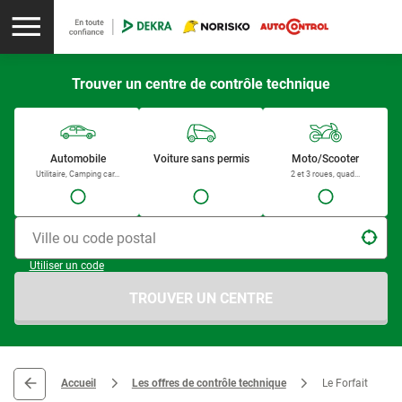
Trouver un centre de contrôle technique
Automobile
Voiture sans permis
Moto/Scooter
Utilitaire, Camping car...
2 et 3 roues, quad...
Ville ou code postal
Utiliser un code
TROUVER UN CENTRE
Accueil
Les offres de contrôle technique
Le Forfait