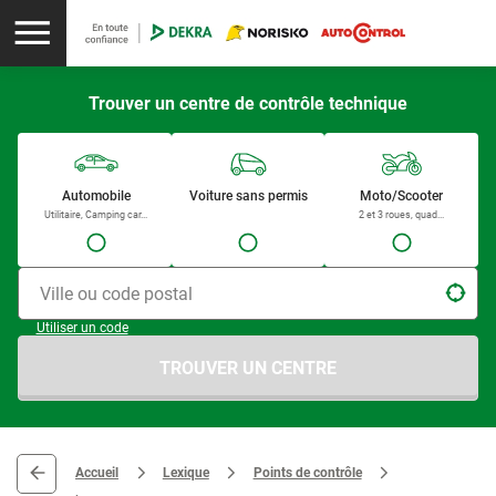
Trouver un centre de contrôle technique
Automobile
Voiture sans permis
Moto/Scooter
Utilitaire, Camping car...
2 et 3 roues, quad...
Ville ou code postal
Utiliser un code
TROUVER UN CENTRE
Accueil
Lexique
Points de contrôle