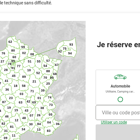
le technique sans difficulté.
Je réserve e
Automobile
Utilitaire, Camping car...
Ville ou code pos
Utiliser un code