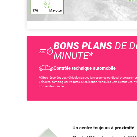
976
Mayotte
BONS PLANS
DE D
MINUTE*
Contrôle technique automobile
*Offres réservées aux véhicules particuliers essence ou diesel avec paiemen
utilitaires, camping car, voitures de collection, véhicules Gaz, électriques,
non remboursable.
Un centre toujours
à proximité