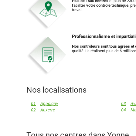
Plus de 1500 centres
et plus de 2300 
faciliter votre contrôle technique
, pr
travail.
Professionnalisme et
impartiali
Nos contrôleurs sont tous agréés et c
qualité. Ils réalisent plus de 6 milllio
Nos localisations
01
Appoigny
03
Av
02
Auxerre
04
Mai
Tous nos centres dans Yonne