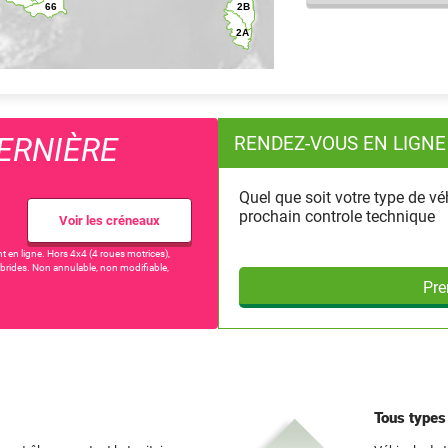
ERNIÈRE
RENDEZ-VOUS EN LIGNE
Quel que soit votre type de vé
prochain controle technique
Voir les créneaux
t en ligne. Hors 4x4 (4 roues motrices),
 hybrides. Non annulable, non modifiable,
Pre
Tous type