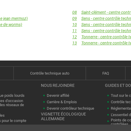
08
Saint-clément - centre cont
nue jean mermoz)
09
Sens - centre contrôle tech
nue de worms)
10
Sens - centre contrôle tech
11
Sens - centre contrôle tech
12
Tonnerre - centre contrôle 
13
Tonnerre - centre contrôle 
Contrôle technique auto
FAQ
NOUS REJOINDRE
GUIDES ET D
ue poids lourds
Devenir affilié
Tout sur le 
les d'occasion
Carrière & Emplois
Contrôle te
es réseaux de
Devenir contrôleur technique
Réglementa
VIGNETTE ÉCOLOGIQUE
L'essentiel d
les
ALLEMANDE
Points de co
s pour le compte
contrôlées
Présentation
Homologati