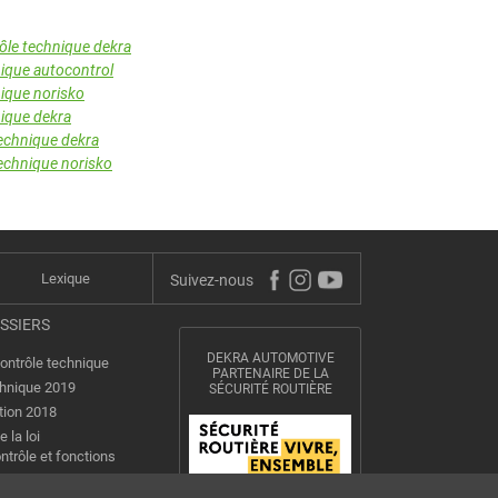
rôle technique dekra
nique autocontrol
nique norisko
nique dekra
technique dekra
technique norisko
Lexique
Suivez-nous
OSSIERS
DEKRA AUTOMOTIVE
contrôle technique
PARTENAIRE DE LA
chnique 2019
SÉCURITÉ ROUTIÈRE
tion 2018
e la loi
ntrôle et fonctions
on VASP des fourgons