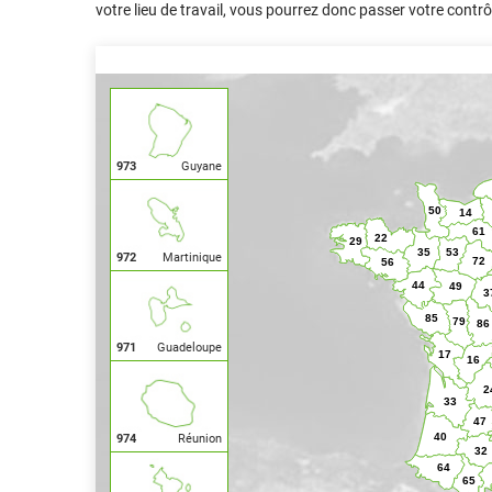
votre lieu de travail, vous pourrez donc passer votre contrô
973
Guyane
972
Martinique
971
Guadeloupe
974
Réunion