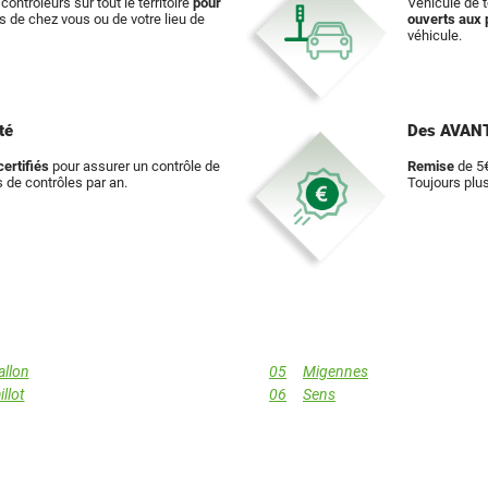
contrôleurs sur tout le territoire
pour
Véhicule de t
ès de chez vous ou de votre lieu de
ouverts aux 
véhicule.
té
Des AVAN
ertifiés
pour assurer un contrôle de
Remise
de 5€
ns de contrôles par an.
Toujours plu
allon
05
Migennes
llot
06
Sens