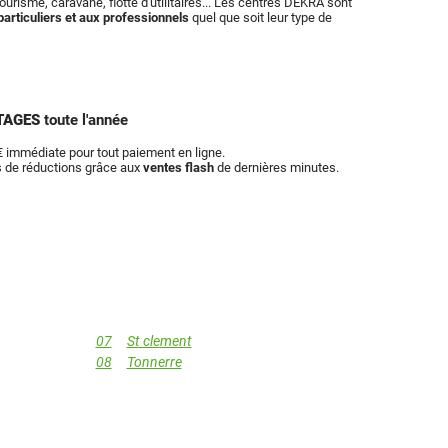
ourisme, caravane, flotte d'utilitaires... Les centres DEKRA sont
particuliers et aux professionnels
quel que soit leur type de
TAGES
toute l'année
 immédiate pour tout paiement en ligne.
s de réductions grâce aux
ventes flash
de dernières minutes.
07
St clement
08
Tonnerre