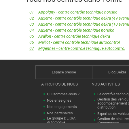
01
Appoigny - centre contrôle technique norisko
02
Auxerre - centre contrôle technique dekra (49 ave
03
Auxerre - centre contrôle technique dekra (10 ave
04
Auxerre - centre contrôle technique norisko
05
Avallon - centre contrôle technique dekra
06
Maillot - centre contrôle technique autocontrol
07
Migennes - centre contrôle technique autocontrol
Espace presse
Blog Dekra
À PROPOS DE NOUS
NOS ACTIVITÉS
Qui sommes-nous ?
Le contrôle techniq
Gestion des véhicu
Nos enseignes
accompagnement d
Nos engagements
distribution
Nos partenaires
Expertise de véhicu
Le groupe DEKRA
Gestion de sinistre
Automotive
d'assurances