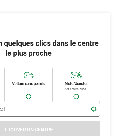
n quelques clics dans le centre
le plus proche
Voiture sans permis
Moto/Scooter
2 et 3 roues, quad...
tal
TROUVER UN CENTRE