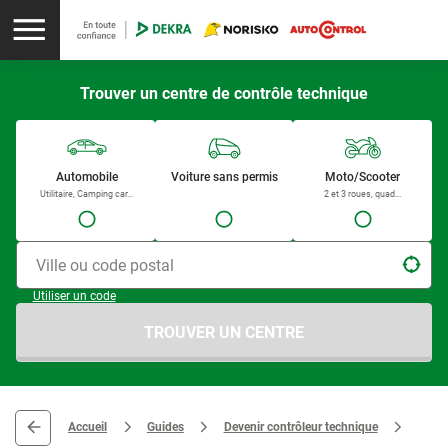
Trouver un centre de contrôle technique
Automobile
Voiture sans permis
Moto/Scooter
Utilitaire, Camping car...
2 et 3 roues, quad...
Ville ou code postal
Utiliser un code
TROUVER UN CENTRE
Accueil
Guides
Devenir contrôleur technique