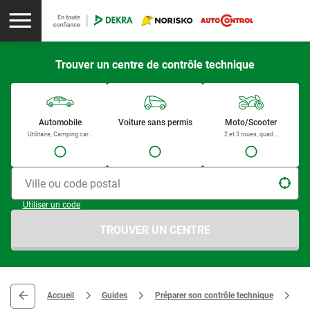
Trouver un centre de contrôle technique
Automobile
Voiture sans permis
Moto/Scooter
Utilitaire, Camping car...
2 et 3 roues, quad...
Ville ou code postal
Utiliser un code
TROUVER UN CENTRE
Accueil
Guides
Préparer son contrôle technique